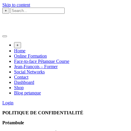
Skip to content
+
+
Home
Online Formation
Face-to-face Pétanque Course
Jean-François – Former
Social Networks
Contact
Dashboard
Shop
Blog petanque
Login
POLITIQUE DE CONFIDENTIALITÉ
Préambule